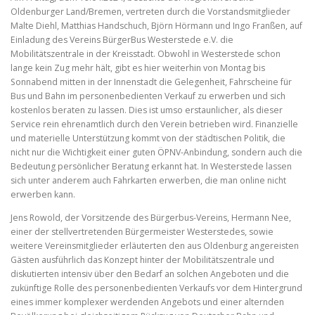
Oldenburger Land/Bremen, vertreten durch die Vorstandsmitglieder
Malte Diehl, Matthias Handschuch, Björn Hörmann und Ingo Franßen, auf
Einladung des Vereins BürgerBus Westerstede e.V. die
Mobilitätszentrale in der Kreisstadt. Obwohl in Westerstede schon
lange kein Zug mehr hält, gibt es hier weiterhin von Montag bis
Sonnabend mitten in der Innenstadt die Gelegenheit, Fahrscheine für
Bus und Bahn im personenbedienten Verkauf zu erwerben und sich
kostenlos beraten zu lassen. Dies ist umso erstaunlicher, als dieser
Service rein ehrenamtlich durch den Verein betrieben wird. Finanzielle
und materielle Unterstützung kommt von der städtischen Politik, die
nicht nur die Wichtigkeit einer guten ÖPNV-Anbindung, sondern auch die
Bedeutung persönlicher Beratung erkannt hat. In Westerstede lassen
sich unter anderem auch Fahrkarten erwerben, die man online nicht
erwerben kann.
Jens Rowold, der Vorsitzende des Bürgerbus-Vereins, Hermann Nee,
einer der stellvertretenden Bürgermeister Westerstedes, sowie
weitere Vereinsmitglieder erläuterten den aus Oldenburg angereisten
Gästen ausführlich das Konzept hinter der Mobilitätszentrale und
diskutierten intensiv über den Bedarf an solchen Angeboten und die
zukünftige Rolle des personenbedienten Verkaufs vor dem Hintergrund
eines immer komplexer werdenden Angebots und einer alternden