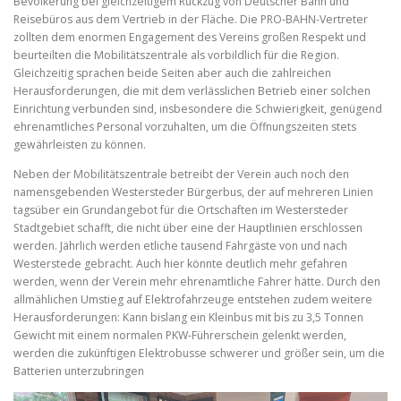
Bevölkerung bei gleichzeitigem Rückzug von Deutscher Bahn und
Reisebüros aus dem Vertrieb in der Fläche. Die PRO-BAHN-Vertreter
zollten dem enormen Engagement des Vereins großen Respekt und
beurteilten die Mobilitätszentrale als vorbildlich für die Region.
Gleichzeitig sprachen beide Seiten aber auch die zahlreichen
Herausforderungen, die mit dem verlässlichen Betrieb einer solchen
Einrichtung verbunden sind, insbesondere die Schwierigkeit, genügend
ehrenamtliches Personal vorzuhalten, um die Öffnungszeiten stets
gewährleisten zu können.
Neben der Mobilitätszentrale betreibt der Verein auch noch den
namensgebenden Westersteder Bürgerbus, der auf mehreren Linien
tagsüber ein Grundangebot für die Ortschaften im Westersteder
Stadtgebiet schafft, die nicht über eine der Hauptlinien erschlossen
werden. Jährlich werden etliche tausend Fahrgäste von und nach
Westerstede gebracht. Auch hier könnte deutlich mehr gefahren
werden, wenn der Verein mehr ehrenamtliche Fahrer hätte. Durch den
allmählichen Umstieg auf Elektrofahrzeuge entstehen zudem weitere
Herausforderungen: Kann bislang ein Kleinbus mit bis zu 3,5 Tonnen
Gewicht mit einem normalen PKW-Führerschein gelenkt werden,
werden die zukünftigen Elektrobusse schwerer und größer sein, um die
Batterien unterzubringen