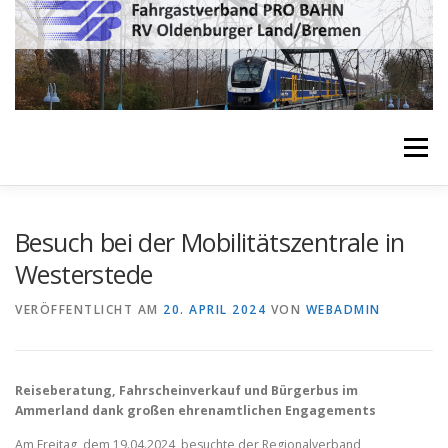
Zum
Inhalt
springen
Menü
ÜBER UNS
THEMEN
VERÖFFENTLICHUNGEN
Besuch bei der Mobilitätszentrale in
Westerstede
TERMINE
KONTAKT
IMPRESSUM
LINKS
VERÖFFENTLICHT AM
20. APRIL 2024
VON
WEBADMIN
Reiseberatung, Fahrscheinverkauf und Bürgerbus im
Ammerland dank großen ehrenamtlichen Engagements
Am Freitag, dem 19.04.2024, besuchte der Regionalverband