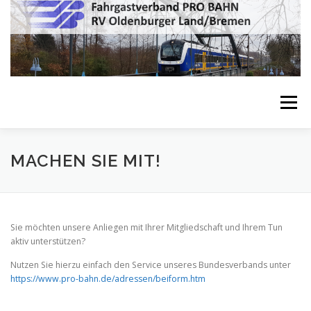
Zum
Inhalt
springen
Menü
ÜBER UNS
THEMEN
VERÖFFENTLICHUNGEN
MACHEN SIE MIT!
TERMINE
KONTAKT
IMPRESSUM
LINKS
Sie möchten unsere Anliegen mit Ihrer Mitgliedschaft und Ihrem Tun
aktiv unterstützen?
Nutzen Sie hierzu einfach den Service unseres Bundesverbands unter
https://www.pro-bahn.de/adressen/beiform.htm