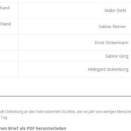
rband
Malte Diehl
chland
Sabine Reimer
Ernst Dickermann
Sabine Görg
Hildegard Stukenborg
dt Oldenburg an den Fahrradverleih OLi-Bike, der im Jahr von weniger Mensch
 Tag.
nen Brief als PDF herunterladen