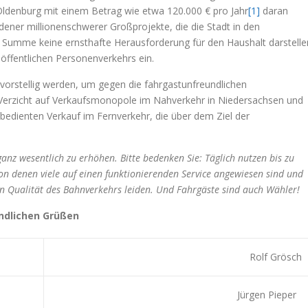
 Oldenburg mit einem Betrag wie etwa 120.000 € pro Jahr
[1]
daran
edener millionenschwerer Großprojekte, die die Stadt in den
 Summe keine ernsthafte Herausforderung für den Haushalt darstelle
 öffentlichen Personenverkehrs ein.
 vorstellig werden, um gegen die fahrgastunfreundlichen
erzicht auf Verkaufsmonopole im Nahverkehr in Niedersachsen und
edienten Verkauf im Fernverkehr, die über dem Ziel der
ganz wesentlich zu erhöhen. Bitte bedenken Sie: Täglich nutzen bis zu
 denen viele auf einen funktionierenden Service angewiesen sind und
en Qualität des Bahnverkehrs leiden. Und Fahrgäste sind auch Wähler!
undlichen Grüßen
Rolf Grösch
Jürgen Pieper