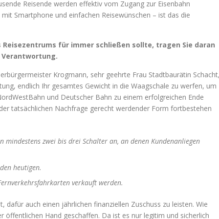
ausende Reisende werden effektiv vom Zugang zur Eisenbahn
 mit Smartphone und einfachen Reisewünschen – ist das die
 Reisezentrums für immer schließen sollte, tragen Sie daran
r Verantwortung.
berbürgermeister Krogmann, sehr geehrte Frau Stadtbaurätin Schacht
tung, endlich Ihr gesamtes Gewicht in die Waagschale zu werfen, um
n NordWestBahn und Deutscher Bahn zu einem erfolgreichen Ende
er tatsächlichen Nachfrage gerecht werdender Form fortbestehen
in mindestens zwei bis drei Schalter an, an denen Kundenanliegen
den heutigen.
ernverkehrsfahrkarten verkauft werden.
st, dafür auch einen jährlichen finanziellen Zuschuss zu leisten. Wie
ffentlichen Hand geschaffen. Da ist es nur legitim und sicherlich