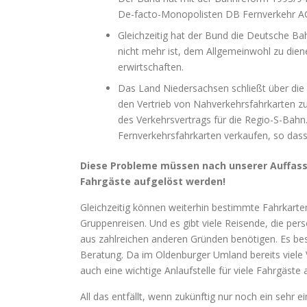
De-facto-Monopolisten DB Fernverkehr AG h
Gleichzeitig hat der Bund die Deutsche Ba
nicht mehr ist, dem Allgemeinwohl zu dien
erwirtschaften.
Das Land Niedersachsen schließt über di
den Vertrieb von Nahverkehrsfahrkarten z
des Verkehrsvertrags für die Regio-S-Bahn
Fernverkehrsfahrkarten verkaufen, so das
Diese Probleme müssen nach unserer Auffassu
Fahrgäste aufgelöst werden!
Gleichzeitig können weiterhin bestimmte Fahrkarten
Gruppenreisen. Und es gibt viele Reisende, die pe
aus zahlreichen anderen Gründen benötigen. Es be
Beratung. Da im Oldenburger Umland bereits viele
auch eine wichtige Anlaufstelle für viele Fahrgäs
All das entfällt, wenn zukünftig nur noch ein sehr 