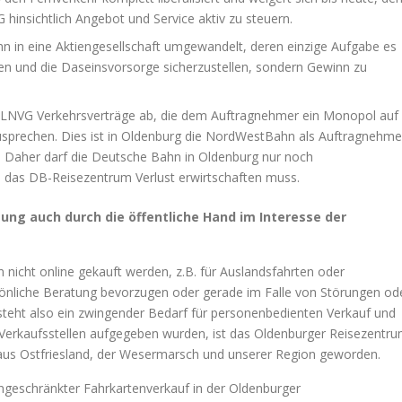
insichtlich Angebot und Service aktiv zu steuern.
hn in eine Aktiengesellschaft umgewandelt, deren einzige Aufgabe es
en und die Daseinsvorsorge sicherzustellen, sondern Gewinn zu
e LNVG Verkehrsverträge ab, die dem Auftragnehmer ein Monopol auf
usprechen. Dies ist in Oldenburg die NordWestBahn als Auftragnehme
. Daher darf die Deutsche Bahn in Oldenburg nur noch
s das DB-Reisezentrum Verlust erwirtschaften muss.
ng auch durch die öffentliche Hand im Interesse der
 nicht online gekauft werden, z.B. für Auslandsfahrten oder
rsönliche Beratung bevorzugen oder gerade im Falle von Störungen od
steht also ein zwingender Bedarf für personenbedienten Verkauf und
 Verkaufsstellen aufgegeben wurden, ist das Oldenburger Reisezentr
te aus Ostfriesland, der Wesermarsch und unserer Region geworden.
eingeschränkter Fahrkartenverkauf in der Oldenburger