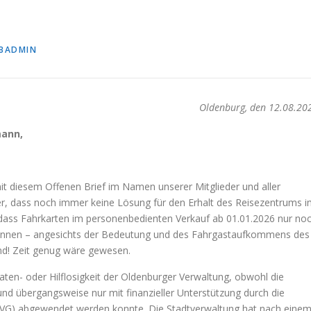
BADMIN
Oldenburg, den 12.08.20
mann,
t diesem Offenen Brief im Namen unserer Mitglieder und aller
er, dass noch immer keine Lösung für den Erhalt des Reisezentrums 
 dass Fahrkarten im personenbedienten Verkauf ab 01.01.2026 nur no
nnen – angesichts der Bedeutung und des Fahrgastaufkommens des
nd! Zeit genug wäre gewesen.
e Taten- oder Hilflosigkeit der Oldenburger Verwaltung, obwohl die
und übergangsweise nur mit finanzieller Unterstützung durch die
VG) abgewendet werden konnte. Die Stadtverwaltung hat nach eine