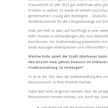
Statusbericht im Jahr 2023 gut anderthalb Jahre ge
Problem zu äußern. Es wurde im Verkehrsausschuss
gemeinsamen Lösung aller Beteiligten – Deutsche
Mobilitätszentrale für alle Fahrgastbelange von B
Ende Juni hieß es dann auf Nachfrage in einer we
Bahn stünden in Verhandlungen über eine Weiterfü
beschlossen. Die Stadtverwaltung präsentierte sic
Beide Aussagen widersprechen sich offensichtlich u
Welche Rolle spielt die Stadt überhaupt bei
den letzten zwei Jahren bewusst im Unklaren
Stadtverwaltung zu verbergen?
Es ist an der Zeit, dass die Stadtverwaltung ihre Z
Reisezentrums zu Ihrer Priorität machen.
Dabei darf nicht vergessen werden, dass die jetzig
Reisezentrum trennen möchte, erst durch das Hande
Der Bund hat mit der Bahnreform 1993/94 d