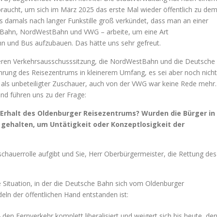
braucht, um sich im März 2025 das erste Mal wieder öffentlich zu de
 damals nach langer Funkstille groß verkündet, dass man an einer
 Bahn, NordWestBahn und VWG – arbeite, um eine Art
ahn und Bus aufzubauen. Das hätte uns sehr gefreut.
iteren Verkehrsausschusssitzung, die NordWestBahn und die Deutsche
hrung des Reisezentrums in kleinerem Umfang, es sei aber noch nich
h als unbeteiligter Zuschauer, auch von der VWG war keine Rede mehr.
nd führen uns zu der Frage:
m Erhalt des Oldenburger Reisezentrums? Wurden die Bürger in
 gehalten, um Untätigkeit oder Konzeptlosigkeit der
uschauerrolle aufgibt und Sie, Herr Oberbürgermeister, die Rettung des
e Situation, in der die Deutsche Bahn sich vom Oldenburger
ln der öffentlichen Hand entstanden ist:
en Fernverkehr komplett liberalisiert und weigert sich bis heute, de