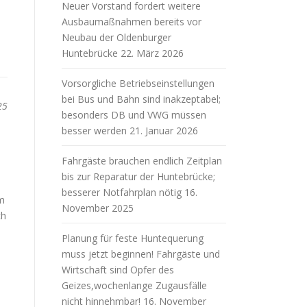
Neuer Vorstand fordert weitere
Ausbaumaßnahmen bereits vor
Neubau der Oldenburger
Huntebrücke
22. März 2026
Vorsorgliche Betriebseinstellungen
bei Bus und Bahn sind inakzeptabel;
25
besonders DB und VWG müssen
besser werden
21. Januar 2026
Fahrgäste brauchen endlich Zeitplan
bis zur Reparatur der Huntebrücke;
besserer Notfahrplan nötig
16.
im
November 2025
ch
Planung für feste Huntequerung
muss jetzt beginnen! Fahrgäste und
Wirtschaft sind Opfer des
Geizes,wochenlange Zugausfälle
nicht hinnehmbar!
16. November
m